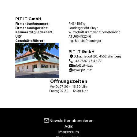
PIT IT GmbH
Firmenbuchnummer:
FN341891g
Firmenbuchgericht:
Landesgericht Steyr
Kammermitgliedschaft:
Wirtschaftskammer Oberösterreich
UID:
ATU65492246
Geschäftsführer:
Ing. Martin Prenninger
PIT IT GmbH
Schachadorf 20, 4552 Wartberg
+43 7587 77 42 77
info@pit-it.at
www.pit-it.at
Öffnungszeiten
Mo-Do
07:30 - 16:30 Uhr
Freitag
07:30 - 12:00 Uhr
Newsletter abonnieren
AGB
Impressum